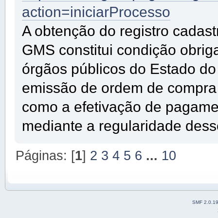
action=iniciarProcesso
A obtenção do registro cadast
GMS constitui condição obrig
órgãos públicos do Estado do 
emissão de ordem de compra 
como a efetivação de pagame
mediante a regularidade dess
Páginas: [
1
]
2
3
4
5
6
...
10
SMF 2.0.1