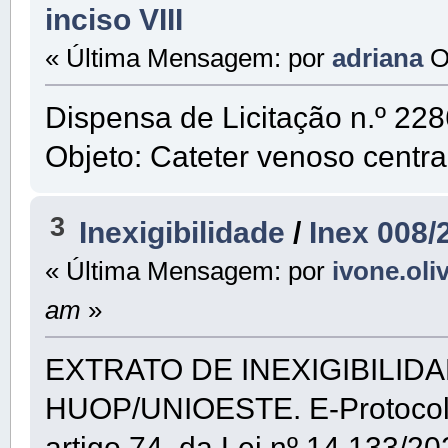
inciso VIII
« Última Mensagem: por
adriana
O
Dispensa de Licitação n.º 2286
Objeto: Cateter venoso centra
3
Inexigibilidade
/
Inex 008/
« Última Mensagem: por
ivone.oli
am
»
EXTRATO DE INEXIGIBILIDAD
HUOP/UNIOESTE. E-Protocolo:
artigo 74, da Lei nº 14.133/20