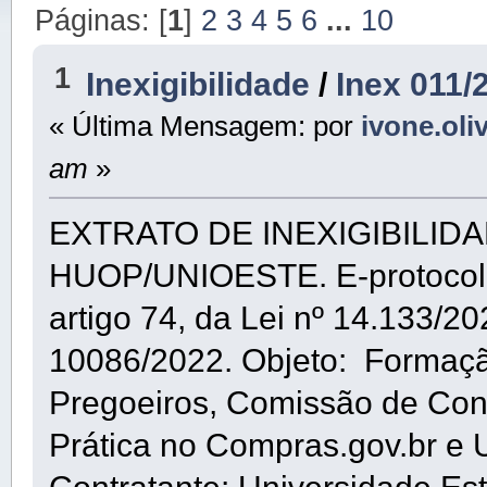
Páginas: [
1
]
2
3
4
5
6
...
10
1
Inexigibilidade
/
Inex 011/
« Última Mensagem: por
ivone.oli
am
»
EXTRATO DE INEXIGIBILIDAD
HUOP/UNIOESTE. E-protocolo:
artigo 74, da Lei nº 14.133/20
10086/2022. Objeto: Formaçã
Pregoeiros, Comissão de Con
Prática no Compras.gov.br e Uso