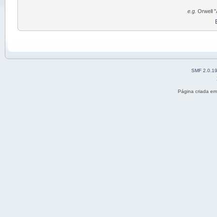
e.g.
Orwell "
SMF 2.0.1
Página criada e