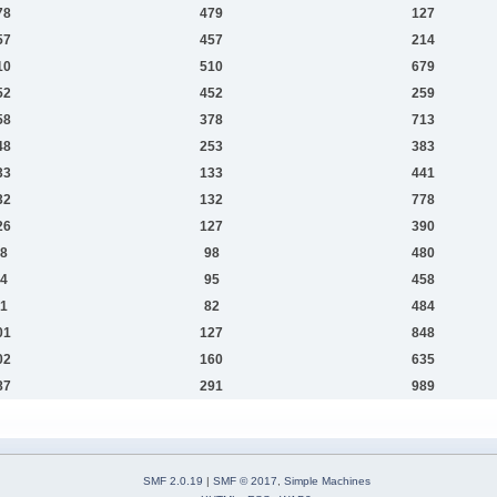
78
479
127
57
457
214
10
510
679
52
452
259
58
378
713
48
253
383
33
133
441
32
132
778
26
127
390
8
98
480
4
95
458
1
82
484
01
127
848
02
160
635
87
291
989
SMF 2.0.19
|
SMF © 2017
,
Simple Machines