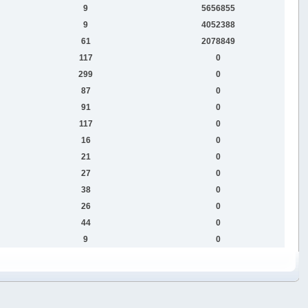
9
5656855
9
4052388
61
2078849
117
0
299
0
87
0
91
0
117
0
16
0
21
0
27
0
38
0
26
0
44
0
9
0