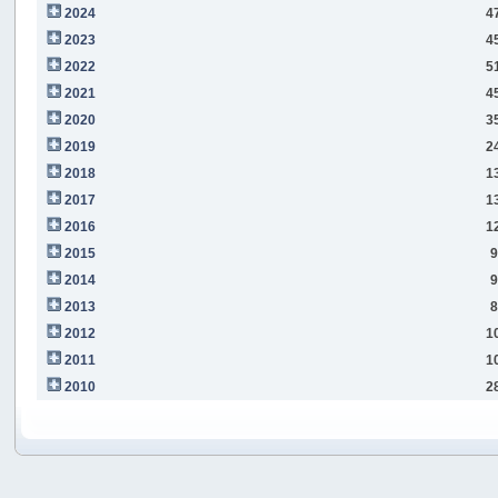
2024
4
2023
4
2022
5
2021
4
2020
3
2019
2
2018
1
2017
1
2016
1
2015
9
2014
9
2013
8
2012
1
2011
1
2010
2