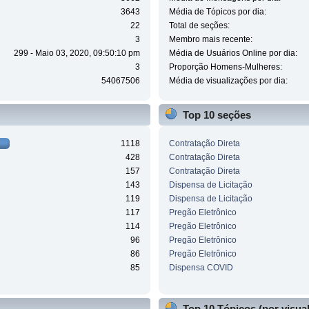
3643
Média de Tópicos por dia:
22
Total de seções:
3
Membro mais recente:
299 - Maio 03, 2020, 09:50:10 pm
Média de Usuários Online por dia:
3
Proporção Homens-Mulheres:
54067506
Média de visualizações por dia:
Top 10 seções
1118
Contratação Direta
428
Contratação Direta
157
Contratação Direta
143
Dispensa de Licitação
119
Dispensa de Licitação
117
Pregão Eletrônico
114
Pregão Eletrônico
96
Pregão Eletrônico
86
Pregão Eletrônico
85
Dispensa COVID
Top 10 Tópicos (por visua