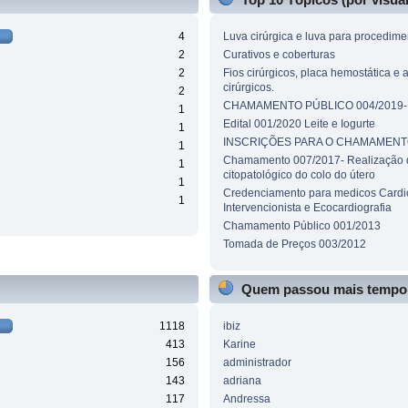
4
Luva cirúrgica e luva para procedime
2
Curativos e coberturas
2
Fios cirúrgicos, placa hemostática e 
cirúrgicos.
2
CHAMAMENTO PÚBLICO 004/2019
1
Edital 001/2020 Leite e Iogurte
1
INSCRIÇÕES PARA O CHAMAMENT
1
Chamamento 007/2017- Realização 
1
citopatológico do colo do útero
1
Credenciamento para medicos Cardio
1
Intervencionista e Ecocardiografia
Chamamento Público 001/2013
Tomada de Preços 003/2012
Quem passou mais tempo 
1118
ibiz
413
Karine
156
administrador
143
adriana
117
Andressa