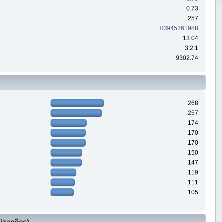
0.73
257
03945261988
13.04
3.2:1
9302.74
268
257
174
170
170
150
147
119
111
105
lizações)