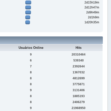
2d15h19m
2d12h47m
2d9h49m
2d1h9m
1d20h35m
Usuários Online
Hits
9
20310464
6
539340
7
2392644
8
1367032
8
4812699
8
3775871
9
3131406
8
1885193
8
2406279
9
21968950