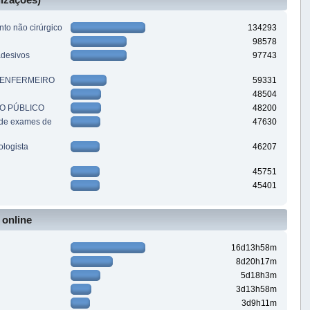
nto não cirúrgico
134293
98578
adesivos
97743
-ENFERMEIRO
59331
48504
O PÚBLICO
48200
de exames de
47630
logista
46207
45751
45401
online
16d13h58m
8d20h17m
5d18h3m
3d13h58m
3d9h11m