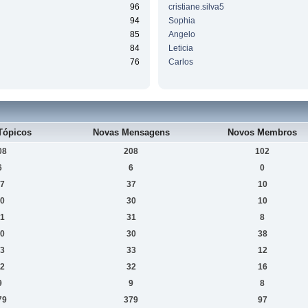
96
cristiane.silva5
94
Sophia
85
Angelo
84
Leticia
76
Carlos
Tópicos
Novas Mensagens
Novos Membros
08
208
102
6
6
0
7
37
10
0
30
10
1
31
8
0
30
38
3
33
12
2
32
16
9
9
8
79
379
97