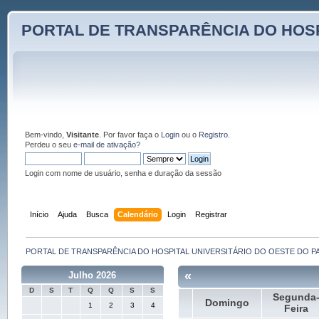
PORTAL DE TRANSPARÊNCIA DO HOSP
Bem-vindo,
Visitante
. Por favor faça o
Login
ou o
Registro
.
Perdeu o seu
e-mail de ativação?
Login com nome de usuário, senha e duração da sessão
Início
Ajuda
Busca
Calendário
Login
Registrar
PORTAL DE TRANSPARÊNCIA DO HOSPITAL UNIVERSITÁRIO DO OESTE DO P
«
Julho 2026
D
S
T
Q
Q
S
S
Segunda
Domingo
1
2
3
4
Feira