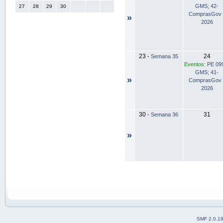
GMS; 42-
27
28
29
30
ComprasGov 
»
2026
23
24
-
Semana 35
Eventos:
PE 09
GMS; 41-
»
ComprasGov 
2026
30
31
-
Semana 36
»
SMF 2.0.1