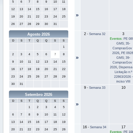
5
6
7
8
9
10
11
12
13
14
15
16
17
18
»
19
20
21
22
23
24
25
26
27
28
29
30
31
2
3
-
Semana 32
Agosto 2026
Eventos:
PE 08
D
S
T
Q
Q
S
S
GMS; 35-
1
ComprasGov 
2026
,
PE 0928
2
3
4
5
6
7
8
»
GMS; 39-
9
10
11
12
13
14
15
ComprasGov 
2026
,
Dispensa
16
17
18
19
20
21
22
Licitação n.º
22863/2026 -
23
24
25
26
27
28
29
inciso VIII
30
31
9
10
-
Semana 33
Setembro 2026
D
S
T
Q
Q
S
S
»
1
2
3
4
5
6
7
8
9
10
11
12
13
14
15
16
17
18
19
16
17
-
Semana 34
20
21
22
23
24
25
26
Eventos:
PE 10