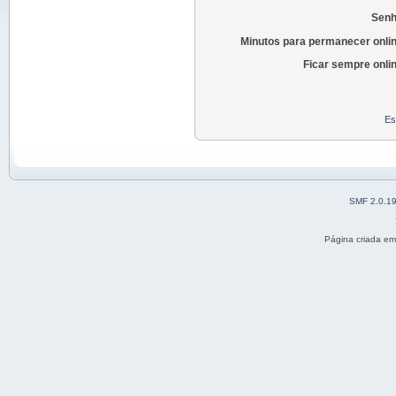
Senh
Minutos para permanecer onlin
Ficar sempre onli
Es
SMF 2.0.1
Página criada e