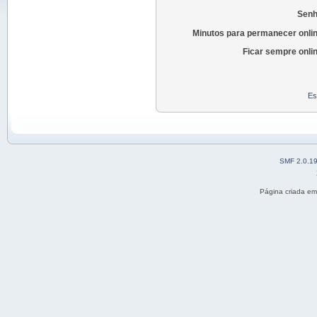
Senh
Minutos para permanecer onlin
Ficar sempre onli
Es
SMF 2.0.1
Página criada e