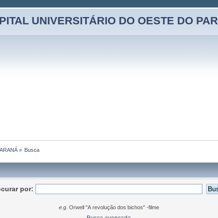
PITAL UNIVERSITÁRIO DO OESTE DO PA
PARANÁ
»
Busca
curar por:
e.g.
Orwell "A revolução dos bichos" -filme
Busca avançada