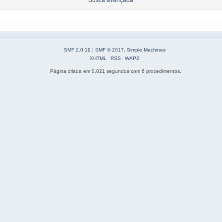
SMF 2.0.19
|
SMF © 2017
,
Simple Machines
XHTML
RSS
WAP2
Página criada em 0.021 segundos com 6 procedimentos.