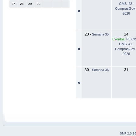
GMS; 42-
27
28
29
30
ComprasGov 
»
2026
23
24
-
Semana 35
Eventos:
PE 09
GMS; 41-
»
ComprasGov 
2026
30
31
-
Semana 36
»
SMF 2.0.1