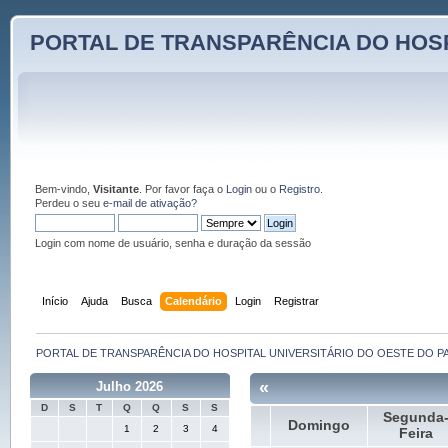
PORTAL DE TRANSPARÊNCIA DO HOSP
Bem-vindo,
Visitante
. Por favor faça o
Login
ou o
Registro
.
Perdeu o seu
e-mail de ativação?
Login com nome de usuário, senha e duração da sessão
Início
Ajuda
Busca
Calendário
Login
Registrar
PORTAL DE TRANSPARÊNCIA DO HOSPITAL UNIVERSITÁRIO DO OESTE DO P
«
Julho 2026
D
S
T
Q
Q
S
S
Segunda
Domingo
1
2
3
4
Feira