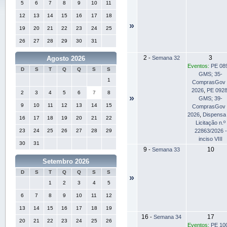
5
6
7
8
9
10
11
12
13
14
15
16
17
18
»
19
20
21
22
23
24
25
26
27
28
29
30
31
2
3
-
Semana 32
Agosto 2026
Eventos:
PE 08
D
S
T
Q
Q
S
S
GMS; 35-
1
ComprasGov 
2026
,
PE 0928
2
3
4
5
6
7
8
»
GMS; 39-
9
10
11
12
13
14
15
ComprasGov 
2026
,
Dispensa
16
17
18
19
20
21
22
Licitação n.º
22863/2026 -
23
24
25
26
27
28
29
inciso VIII
30
31
9
10
-
Semana 33
Setembro 2026
D
S
T
Q
Q
S
S
»
1
2
3
4
5
6
7
8
9
10
11
12
13
14
15
16
17
18
19
16
17
-
Semana 34
20
21
22
23
24
25
26
Eventos:
PE 10