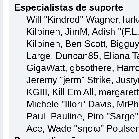
Especialistas de suporte
Will "Kindred" Wagner, lurk
Kilpinen, JimM, Adish "(F.L
Kilpinen, Ben Scott, Biggu
Large, Duncan85, Eliana T
GigaWatt, gbsothere, Harr
Jeremy "jerm" Strike, Just
KGIII, Kill Em All, margaret
Michele "Illori" Davis, MrPh
Paul_Pauline, Piro "Sarge"
Ace, Wade "sησω" Poulsen