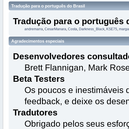
Tradução para o português do Brasil
Tradução para o português d
andremarra
,
CesarManara
,
Costa
,
Darkness_Black
,
KSE75
,
margar
Agradecimentos especiais
Desenvolvedores consultad
Brett Flannigan, Mark Ros
Beta Testers
Os poucos e inestimáveis 
feedback, e deixe os dese
Tradutores
Obrigado pelos seus esfor