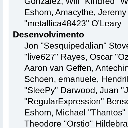
González, Will "Kindred" 
Eshom, Amacythe, Jeremy 
"metallica48423" O'Leary
Desenvolvimento
Jon "Sesquipedalian" Stove
"live627" Rayes, Oscar "O
Aaron van Geffen, Antechin
Schoen, emanuele, Hendrik
"SleePy" Darwood, Juan "
"RegularExpression" Bens
Eshom, Michael "Thantos" M
Theodore "Orstio" Hildebra