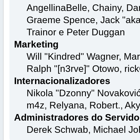
AngellinaBelle, Chainy, Dan
Graeme Spence, Jack "aka
Trainor e Peter Duggan
Marketing
Will "Kindred" Wagner, Ma
Ralph "[n3rve]" Otowo, ric
Internacionalizadores
Nikola "Dzonny" Novaković
m4z, Relyana, Robert., Ak
Administradores do Servido
Derek Schwab, Michael Jo