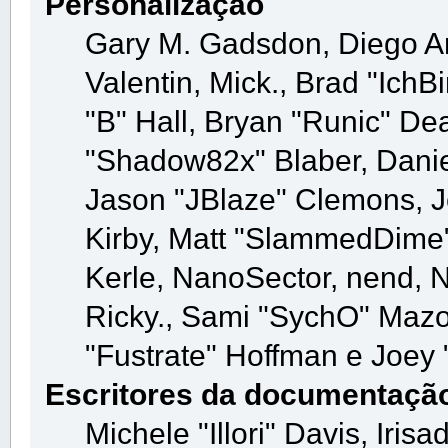
Personalização
Gary M. Gadsdon, Diego A
Valentin, Mick., Brad "I
"B" Hall, Bryan "Runic" De
"Shadow82x" Blaber, Danie
Jason "JBlaze" Clemons, Je
Kirby, Matt "SlammedDime
Kerle, NanoSector, nend, N
Ricky., Sami "SychO" Mazo
"Fustrate" Hoffman e Joey 
Escritores da documentaçã
Michele "Illori" Davis, Iri