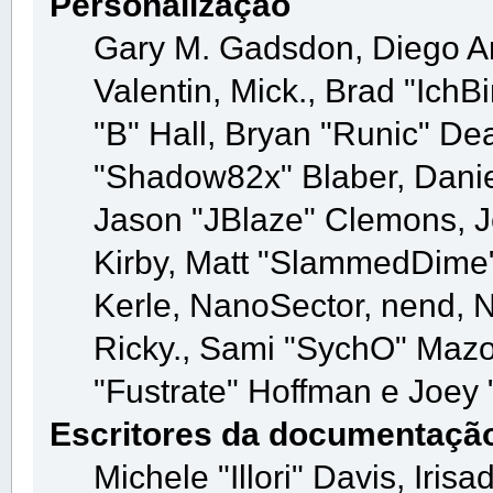
Personalização
Gary M. Gadsdon, Diego A
Valentin, Mick., Brad "I
"B" Hall, Bryan "Runic" De
"Shadow82x" Blaber, Danie
Jason "JBlaze" Clemons, Je
Kirby, Matt "SlammedDime
Kerle, NanoSector, nend, N
Ricky., Sami "SychO" Mazo
"Fustrate" Hoffman e Joey 
Escritores da documentaçã
Michele "Illori" Davis, Iri