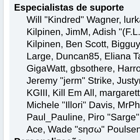
Especialistas de suporte
Will "Kindred" Wagner, lurk
Kilpinen, JimM, Adish "(F.L
Kilpinen, Ben Scott, Biggu
Large, Duncan85, Eliana T
GigaWatt, gbsothere, Harr
Jeremy "jerm" Strike, Just
KGIII, Kill Em All, margaret
Michele "Illori" Davis, MrPh
Paul_Pauline, Piro "Sarge"
Ace, Wade "sησω" Poulsen