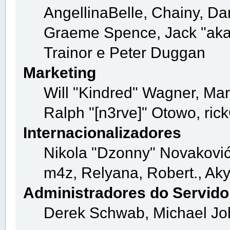
AngellinaBelle, Chainy, Dan
Graeme Spence, Jack "aka
Trainor e Peter Duggan
Marketing
Will "Kindred" Wagner, Ma
Ralph "[n3rve]" Otowo, ric
Internacionalizadores
Nikola "Dzonny" Novaković
m4z, Relyana, Robert., Ak
Administradores do Servido
Derek Schwab, Michael Jo