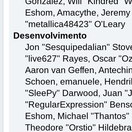
González, Will "Kindred" 
Eshom, Amacythe, Jeremy 
"metallica48423" O'Leary
Desenvolvimento
Jon "Sesquipedalian" Stove
"live627" Rayes, Oscar "O
Aaron van Geffen, Antechin
Schoen, emanuele, Hendrik
"SleePy" Darwood, Juan "
"RegularExpression" Bens
Eshom, Michael "Thantos" M
Theodore "Orstio" Hildebra