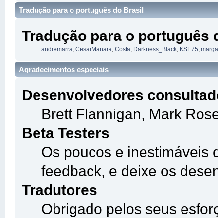
Tradução para o português do Brasil
Tradução para o português d
andremarra
,
CesarManara
,
Costa
,
Darkness_Black
,
KSE75
,
margar
Agradecimentos especiais
Desenvolvedores consultad
Brett Flannigan, Mark Ros
Beta Testers
Os poucos e inestimáveis 
feedback, e deixe os dese
Tradutores
Obrigado pelos seus esfor