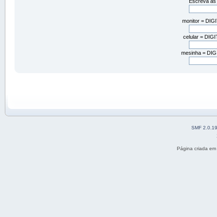
Escreva as 
monitor = DI
celular = DI
mesinha = DI
SMF 2.0.1
Página criada em