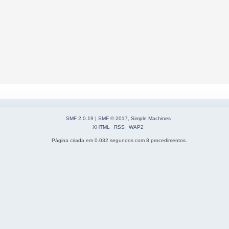
SMF 2.0.19
|
SMF © 2017
,
Simple Machines
XHTML
RSS
WAP2
Página criada em 0.032 segundos com 8 procedimentos.